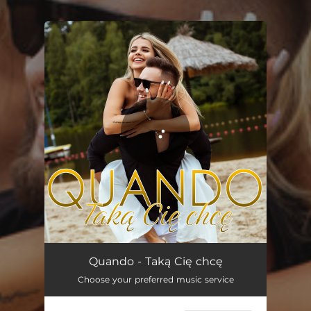
.
You're all set!
Taką Cię chcę
02:56
Quando - Taką Cię chcę
Choose your preferred music service